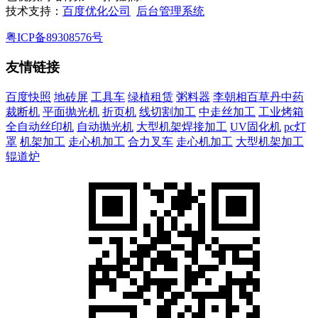
技术支持：
百度优化公司
后台管理系统
粤ICP备89308576号
友情链接
百度快照
地砖屏
工具车
绿植租赁
粥料器
李朝相百草丹中药
裁断机
平面抛光机
折页机
线切割加工
中走丝加工
工业烤箱
全自动丝印机
自动抛光机
大型机架焊接加工
UV固化机
pc灯
罩
机架加工
走心机加工
合力叉车
走心机加工
大型机架加工
辊道炉