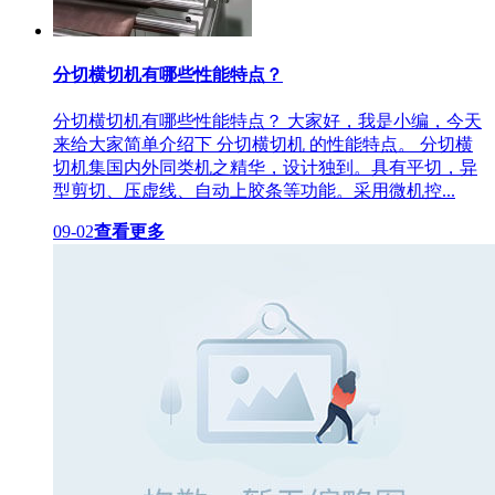
分切横切机有哪些性能特点？
分切横切机有哪些性能特点？ 大家好，我是小编，今天
来给大家简单介绍下 分切横切机 的性能特点。 分切横
切机集国内外同类机之精华，设计独到。具有平切，异
型剪切、压虚线、自动上胶条等功能。采用微机控...
09-02
查看更多